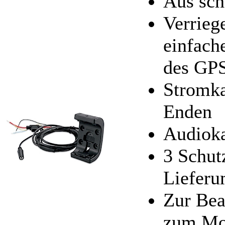
Aus sch
Verrieg
einfach
des GPS
Stromka
Enden
Audioka
3 Schut
Lieferu
Zur Bea
zum Mot