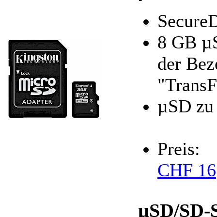
SecureD
8 GB µS
der Bez
"TransF
µSD zu
Preis:
CHF 16
µSD/SD-S