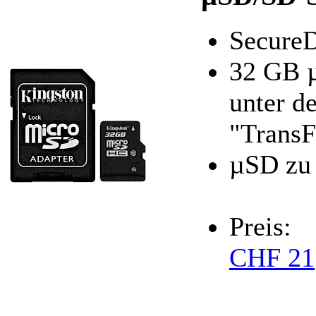
SecureD
32 GB 
unter d
"TransF
µSD zu
Preis:
CHF 21