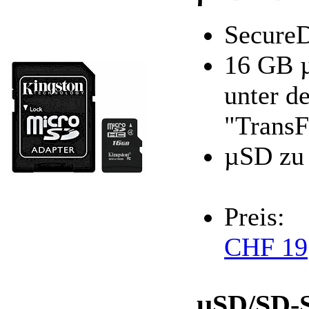
SecureD
16 GB 
unter d
"TransF
µSD zu
Preis:
CHF 19
µSD/SD-S