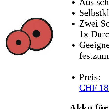
Aus sch
Selbstk
Zwei Sc
1x Dur
Geeigne
festzu
Preis:
CHF 18
Akku fü