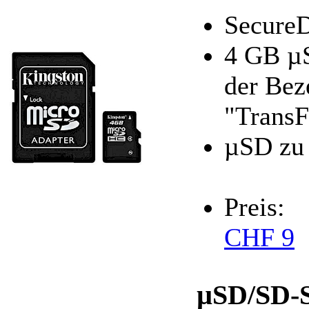
SecureD
4 GB µS
der Bez
"TransF
µSD zu
Preis:
CHF 9
µSD/SD-S