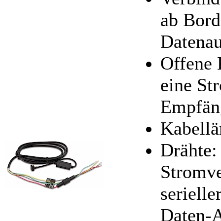
ab Bord
Datena
Offene 
eine St
Empfän
Kabellä
Drähte:
Stromve
serielle
Daten-A