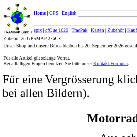
Home
|
GPS
|
English
epix
|
cfQue 1620
|
TracPak
|
Karten
|
Zubehör
|
Kauf
Zubehör zu GPSMAP 276Cx
Unser Shop und unsere Büros bleiben bis 20. September 2026 geschl
Für alle Artikel gilt solange Vorrat.
Bei allfälligen Fragen benutzen Sie bitte unser
Kontakt-Formular
.
Für eine Vergrösserung klick
bei allen Bildern).
Motorrad